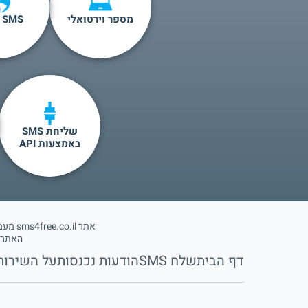
מספר וירטואלי
SMS לחו"ל
שליחת SMS
באמצעות API
אתר sms4free.co.il מעמיד לרשותכם מערכת ידידותית לשליחת הודעות SMS ולקבלת הודעות SMS במחשב או בסמארטפון שלכם.
האתר מעניק
דף הבית
שלח SMS
הודעות נכנסות
על השירות