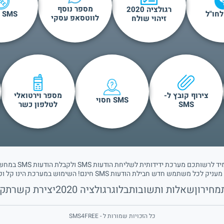
מספר נוסף
רגולציה 2020
SMS חינם
לווטסאפ עסקי
זיהוי שולח
צירוף קובץ ל-
מספר וירטואלי
SMS חסוי
SMS
לטלפון כשר
 לכל משתמש חדש חבילת הודעות SMS חינם! השימוש במערכת הינו קל ופשוט.
מחירון
שאלות ותשובות
בלוג
רגולציה 2020
יצירת קשר
תקנ
כל הזכויות שמורות ל - SMS4FREE