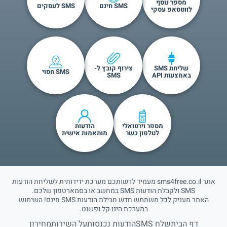
מספר נוסף
SMS חינם
SMS לעסקים
לווטסאפ עסקי
שליחת SMS
צירוף קובץ ל-
SMS חסוי
באמצעות API
SMS
מספר וירטואלי
הודעות
לטלפון כשר
מותאמות אישית
אתר sms4free.co.il מעמיד לרשותכם מערכת ידידותית לשליחת הודעות
SMS ולקבלת הודעות SMS במחשב או בסמארטפון שלכם.
האתר מעניק לכל משתמש חדש חבילת הודעות SMS חינם! השימוש
במערכת הינו קל ופשוט.
דף הבית
שלח SMS
הודעות נכנסות
על השירות
מחירון