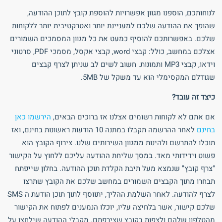
לנוחותכם, הוספנו מגוון אפשרויות להוספת קובץ לתוכן ההודעה,
שהופך את ההודעה שלכם למעניינת יותר ואטרקטיבית יותר ללקוחות
שלכם. באפשרותכם להוסיף כמעט את כל מגוון המסמכים השמורים
אצלכם במחשב, כולל: קבצי word, קבצי אקסל, מסמכי PDF, סרטוני
וידאו, קבצי MP3 ותמונות. חשוב לשים לב שניתן לצרף קבצים
שגודלם המקסימלי הוא עד משקל של 5MB.
כיצד זה עובד?
אם אתם לא לקוחות רשומים אצלנו אז ברוכים הבאים,
הירשמו כאן
בחינם
לאחר ההרשמה תקבלו במתנה 10 הודעות ראשונות בחינם, ואז
תוכלו להתרשם ולהינות ממגוון השירותים שלנו. צירוף הקובץ הוא
פשוט וידידותי מאד. במסך שליחת ההודעה עליכם ללחוץ על הקישור
"צרף קובץ" שנמצא מעל תיבת הקלדת תוכן ההודעה. בחלון שייפתח
תבחרו מתוך הקבצים השמורים במחשב שלכם את הקובץ שתרצו
לצרף להודעה. לאחר השלמת ההליך, יתווסף לתוך תוכן הודעת ה SMS
שלכם קישור, אשר בלחיצה עליו, יוכלו הנמענים לפתוח את הקישור
מהטלפון שלהם ולצפות בקובץ שצירפתם. מקבלי ההודעה שילחצו על