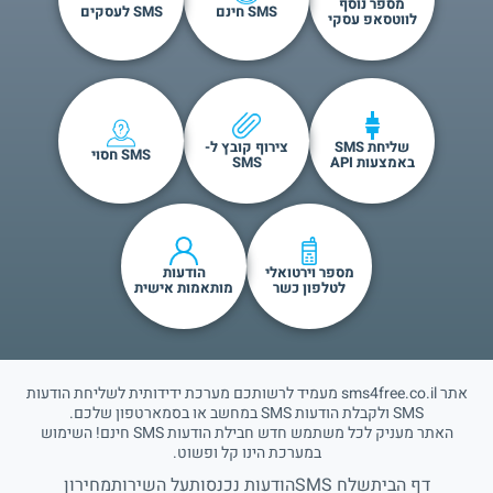
מספר נוסף
SMS חינם
SMS לעסקים
לווטסאפ עסקי
שליחת SMS
צירוף קובץ ל-
SMS חסוי
באמצעות API
SMS
מספר וירטואלי
הודעות
לטלפון כשר
מותאמות אישית
אתר sms4free.co.il מעמיד לרשותכם מערכת ידידותית לשליחת הודעות
SMS ולקבלת הודעות SMS במחשב או בסמארטפון שלכם.
האתר מעניק לכל משתמש חדש חבילת הודעות SMS חינם! השימוש
במערכת הינו קל ופשוט.
דף הבית
שלח SMS
הודעות נכנסות
על השירות
מחירון