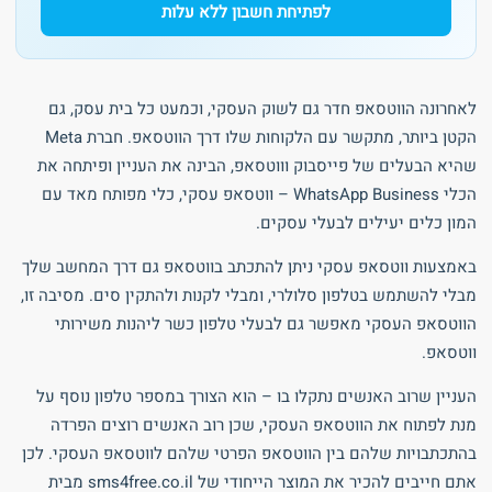
לפתיחת חשבון ללא עלות
לאחרונה הווטסאפ חדר גם לשוק העסקי, וכמעט כל בית עסק, גם
הקטן ביותר, מתקשר עם הלקוחות שלו דרך הווטסאפ. חברת Meta
שהיא הבעלים של פייסבוק וווטסאפ, הבינה את העניין ופיתחה את
הכלי WhatsApp Business – ווטסאפ עסקי, כלי מפותח מאד עם
המון כלים יעילים לבעלי עסקים.
באמצעות ווטסאפ עסקי ניתן להתכתב בווטסאפ גם דרך המחשב שלך
מבלי להשתמש בטלפון סלולרי, ומבלי לקנות ולהתקין סים. מסיבה זו,
הווטסאפ העסקי מאפשר גם לבעלי טלפון כשר ליהנות משירותי
ווטסאפ.
העניין שרוב האנשים נתקלו בו – הוא הצורך במספר טלפון נוסף על
מנת לפתוח את הווטסאפ העסקי, שכן רוב האנשים רוצים הפרדה
בהתכתבויות שלהם בין הווטסאפ הפרטי שלהם לווטסאפ העסקי. לכן
אתם חייבים להכיר את המוצר הייחודי של sms4free.co.il מבית