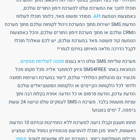
הסלולרי של בעל העסק. בנוסף לשליחת ה-SMS מתוך המערכת –
תוכלו לחבר את המערכת שלנו למערכת זימון התורים שלכם,
באמצעות הטמעת
API
. מסודר ופשוט מאד, כלומר תוכלו לשלוח
הודעות SMS ישירות מתוך המערכת ניהול לקוחות שלכם מתוך מערכת
הCRM שלכם או מתוך מערכת זימון התורים שלכם, והכל באמצעות
הטמעת קוד פשוטה מאד במערכת שלכם, יש לכם שאלה? תוכלו
לקבל הדרכה מלאה מאיתנו בחינם לגמרי!
מערכת שליחת SMS שלנו היא בעצם
תוכנה לשליחת סמסים
.
הנמצאת באתר SMS4FREE וניתן להתחבר אליה מכל מקום מכל
מכשיר גם מהטלפון הסלולרי שלכם, ליצור במערכת רשימות תפוצה
ולדוור לכל הלקוחות הקיימים או הלקוחות הפוטנציאלים שלכם
הודעת עדכון, הודעת פרסום או כל הודעה אחרת בקלות רבה ותוך
שניות מועטות בלבד. מערכת ה-SMS לעסקים שלנו נגישה 24 שעות
ביממה, 7 ימים בשבוע!
פתחו חשבון וקבלו גישה למערכת ללא התחייבות ובחינם 10 הודעות
ראשונות, לאחר מכן תוכלו להתרשם מהמחירון המוזל שלנו שמציע
חבילות משתלמות ביותר. במערכת יש לנו אפשרות לשכור
מספר