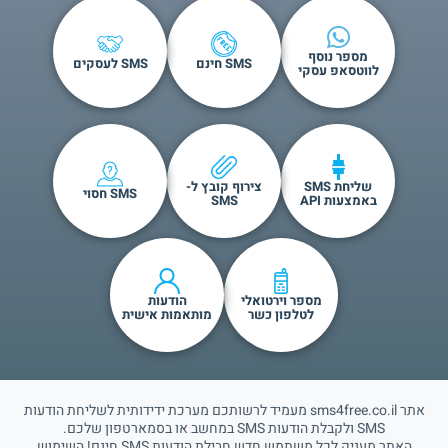
מספר נוסף
SMS חינם
SMS לעסקים
לווטסאפ עסקי
שליחת SMS
צירוף קובץ ל-
SMS חסוי
באמצעות API
SMS
מספר וירטואלי
הודעות
לטלפון כשר
מותאמות אישית
אתר sms4free.co.il מעמיד לרשותכם מערכת ידידותית לשליחת הודעות
SMS ולקבלת הודעות SMS במחשב או בסמארטפון שלכם.
האתר מעניק לכל משתמש חדש חבילת הודעות SMS חינם! השימוש